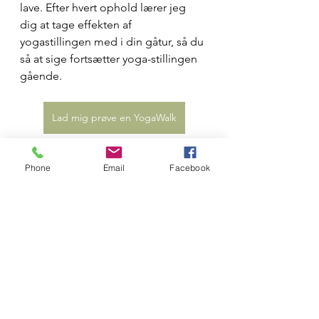
lave. Efter hvert ophold lærer jeg 
dig at tage effekten af 
yogastillingen med i din gåtur, så du 
så at sige fortsætter yoga-stillingen 
gående. 
Lad mig prøve en YogaWalk
På den måde forankrer du yoga i 
Phone
Email
Facebook
dine naturlige og aktive bevægelser 
- også når dagens YogaWalk er slut 
og virkeligheden kalder. Hos mig får 
du derfor mulighed for at lære af 
naturens positive påvirkning - tage 
det med hjem og lade det slå 
rødder i din hverdag.
Yoga har nemlig – i min optik – først 
rigtig slået rod, når den integreres i 