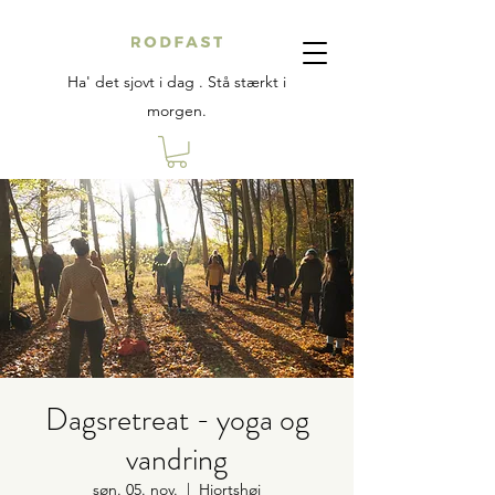
Ha' det sjovt i dag . Stå stærkt i
morgen.
Dagsretreat - yoga og
vandring
søn. 05. nov.
  |  
Hjortshøj