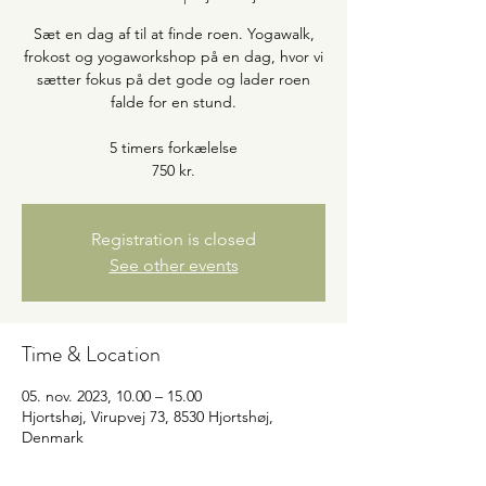
Sæt en dag af til at finde roen. Yogawalk,
frokost og yogaworkshop på en dag, hvor vi
sætter fokus på det gode og lader roen
falde for en stund.
5 timers forkælelse
750 kr.
Registration is closed
See other events
Time & Location
05. nov. 2023, 10.00 – 15.00
Hjortshøj, Virupvej 73, 8530 Hjortshøj,
Denmark