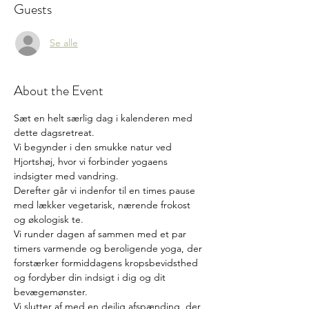
Guests
Se alle
About the Event
Sæt en helt særlig dag i kalenderen med 
dette dagsretreat.
Vi begynder i den smukke natur ved 
Hjortshøj, hvor vi forbinder yogaens 
indsigter med vandring. 
Derefter går vi indenfor til en times pause 
med lækker vegetarisk, nærende frokost 
og økologisk te.
Vi runder dagen af sammen med et par 
timers varmende og beroligende yoga, der 
forstærker formiddagens kropsbevidsthed 
og fordyber din indsigt i dig og dit 
bevægemønster. 
Vi slutter af med en dejlig afspænding, der 