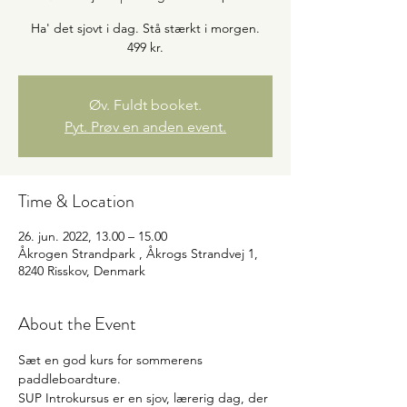
Ha' det sjovt i dag. Stå stærkt i morgen.
499 kr.
Øv. Fuldt booket.
Pyt. Prøv en anden event.
Time & Location
26. jun. 2022, 13.00 – 15.00
Åkrogen Strandpark , Åkrogs Strandvej 1,
8240 Risskov, Denmark
About the Event
Sæt en god kurs for sommerens 
paddleboardture.
SUP Introkursus er en sjov, lærerig dag, der 