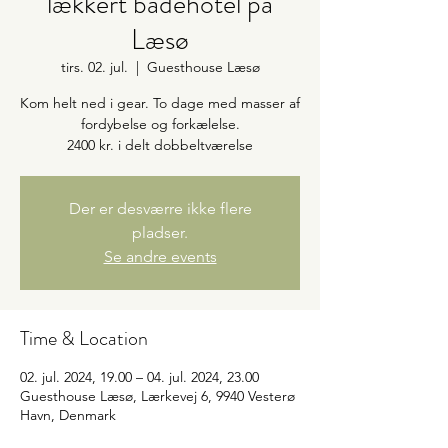
lækkert badehotel på
Læsø
tirs. 02. jul.
  |  
Guesthouse Læsø
Kom helt ned i gear. To dage med masser af
fordybelse og forkælelse.
Der er desværre ikke flere
pladser.
Se andre events
Time & Location
02. jul. 2024, 19.00 – 04. jul. 2024, 23.00
Guesthouse Læsø, Lærkevej 6, 9940 Vesterø
Havn, Denmark