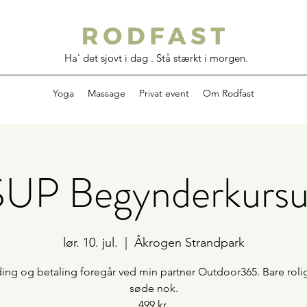
Ha' det sjovt i dag . Stå stærkt i morgen.
Yoga
Massage
Privat event
Om Rodfast
SUP Begynderkursu
lør. 10. jul.
  |  
Åkrogen Strandpark
ing og betaling foregår ved min partner Outdoor365. Bare roli
søde nok.
499 kr.