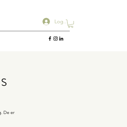
Log ind
s
g. De er